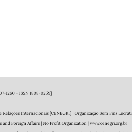
1807-1260 - ISSN 1808-0259]
e Relações Internacionais [CENEGRI] | Organização Sem Fins Lucrati
s and Foreign Affairs | No Profit Organization | www.cenegri.org.br