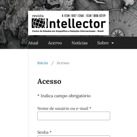
Atual
Acervo
Notícias
Sobre
Início
/
Acesso
Acesso
* Indica campo obrigatório
Nome de usuário ou e-mail
*
Senha
*