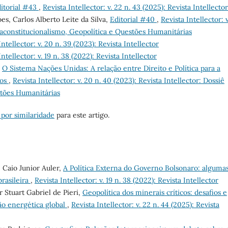
itorial #43
,
Revista Intellector: v. 22 n. 43 (2025): Revista Intellector
s, Carlos Alberto Leite da Silva,
Editorial #40
,
Revista Intellector: 
etaconstitucionalismo, Geopolítica e Questões Humanitárias
Intellector: v. 20 n. 39 (2023): Revista Intellector
Intellector: v. 19 n. 38 (2022): Revista Intellector
,
O Sistema Nações Unidas: A relação entre Direito e Política para a
nos
,
Revista Intellector: v. 20 n. 40 (2023): Revista Intellector: Dossiê
stões Humanitárias
 por similaridade
para este artigo.
 Caio Junior Auler,
A Política Externa do Governo Bolsonaro: alguma
brasileira
,
Revista Intellector: v. 19 n. 38 (2022): Revista Intellector
r Stuart Gabriel de Pieri,
Geopolítica dos minerais críticos: desafios e
ão energética global
,
Revista Intellector: v. 22 n. 44 (2025): Revista