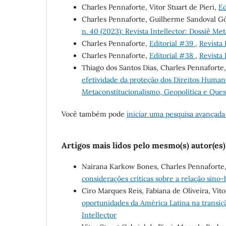
Charles Pennaforte, Vitor Stuart de Pieri,
Ed
Charles Pennaforte, Guilherme Sandoval Góe
n. 40 (2023): Revista Intellector: Dossiê M
Charles Pennaforte,
Editorial #39
,
Revista 
Charles Pennaforte,
Editorial #38
,
Revista 
Thiago dos Santos Dias, Charles Pennaforte
efetividade da proteção dos Direitos Huma
Metaconstitucionalismo, Geopolítica e Que
Você também pode
iniciar uma pesquisa avançada
Artigos mais lidos pelo mesmo(s) autor(es)
Nairana Karkow Bones, Charles Pennaforte,
considerações críticas sobre a relação sino-
Ciro Marques Reis, Fabiana de Oliveira, Vito
oportunidades da América Latina na transiç
Intellector