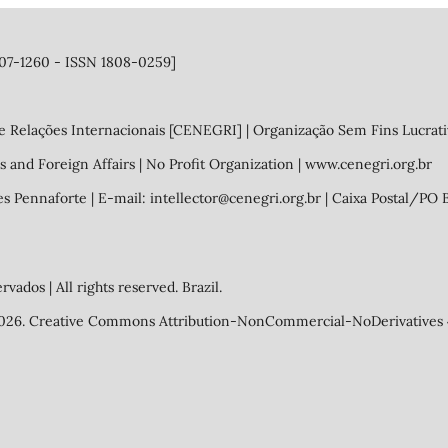
1807-1260 - ISSN 1808-0259]
e Relações Internacionais [CENEGRI] | Organização Sem Fins Lucrati
s and Foreign Affairs | No Profit Organization | www.cenegri.org.br
es Pennaforte | E-mail: intellector@cenegri.org.br | Caixa Postal/PO 
ados | All rights reserved. Brazil.
4-2026. Creative Commons Attribution-NonCommercial-NoDerivatives 4