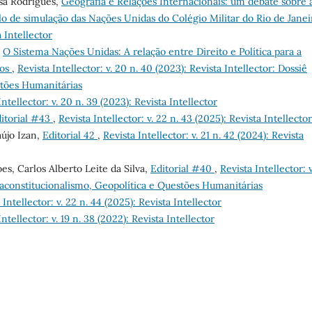
osa Rodrigues,
Geografia e Relações Internacionais: um debate sobre 
o de simulação das Nações Unidas do Colégio Militar do Rio de Jane
a Intellector
,
O Sistema Nações Unidas: A relação entre Direito e Política para a
nos
,
Revista Intellector: v. 20 n. 40 (2023): Revista Intellector: Dossiê
stões Humanitárias
Intellector: v. 20 n. 39 (2023): Revista Intellector
itorial #43
,
Revista Intellector: v. 22 n. 43 (2025): Revista Intellector
aújo Izan,
Editorial 42
,
Revista Intellector: v. 21 n. 42 (2024): Revista
s, Carlos Alberto Leite da Silva,
Editorial #40
,
Revista Intellector: 
etaconstitucionalismo, Geopolítica e Questões Humanitárias
 Intellector: v. 22 n. 44 (2025): Revista Intellector
Intellector: v. 19 n. 38 (2022): Revista Intellector