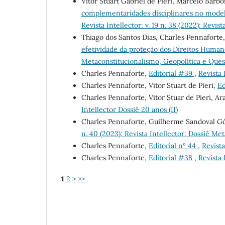
Vitor Stuart Gabriel de Pieri, Marcelo Barb
complementaridades disciplinares no model
Revista Intellector: v. 19 n. 38 (2022): Revist
Thiago dos Santos Dias, Charles Pennaforte
efetividade da proteção dos Direitos Huma
Metaconstitucionalismo, Geopolítica e Que
Charles Pennaforte,
Editorial #39
,
Revista 
Charles Pennaforte, Vitor Stuart de Pieri,
Ed
Charles Pennaforte, Vitor Stuar de Pieri, Ar
Intellector Dossiê 20 anos (II)
Charles Pennaforte, Guilherme Sandoval Góe
n. 40 (2023): Revista Intellector: Dossiê M
Charles Pennaforte,
Editorial nº 44
,
Revista
Charles Pennaforte,
Editorial #38
,
Revista 
1
2
>
>>