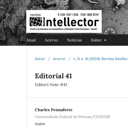
Atual
Acervo
Notícias
Sobre
Início
/
Acervo
/
v. 21 n. 41 (2024): Revista Intell
Editorial 41
Editor’s Note #41
Charles Pennaforte
Universidade Federal de Pelotas/CENEGRI
Autor