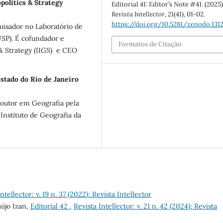
opolitics & Strategy
Editorial 41: Editor’s Note #41. (2025)
Revista Intellector
,
21
(41), 01-02.
https://doi.org/10.5281/zenodo.131
isador no Laboratório de
USP). É cofundador e
Formatos de Citação
 & Strategy (IIGS) e CEO
Estado do Rio de Janeiro
doutor em Geografia pela
nstituto de Geografia da
ntellector: v. 19 n. 37 (2022): Revista Intellector
aújo Izan,
Editorial 42
,
Revista Intellector: v. 21 n. 42 (2024): Revista