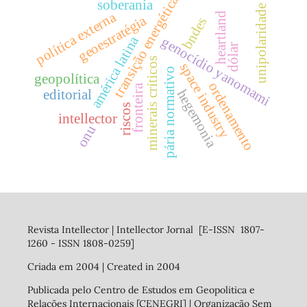
transição energética
soberania
unipolaridade
política externa
heartland
geoestratégia
bndes
américa latina
genocídio yanomami
dólar
minerais críticos
space industry
pária normativo
geopolítica
ordenamento
fronteira
hegemonia
editorial
riscos
intellector
onu
Revista Intellector | Intellector Jornal [E-ISSN 1807-
1260 - ISSN 1808-0259]
Criada em 2004 | Created in 2004
Publicada pelo Centro de Estudos em Geopolitica e
Relações Internacionais [CENEGRI] | Organização Sem