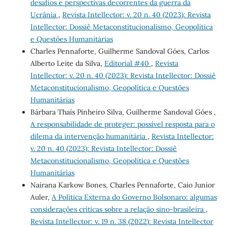
desafios e perspectivas decorrentes da guerra da
Ucrânia
,
Revista Intellector: v. 20 n. 40 (2023): Revista
Intellector: Dossiê Metaconstitucionalismo, Geopolítica
e Questões Humanitárias
Charles Pennaforte, Guilherme Sandoval Góes, Carlos
Alberto Leite da Silva,
Editorial #40
,
Revista
Intellector: v. 20 n. 40 (2023): Revista Intellector: Dossiê
Metaconstitucionalismo, Geopolítica e Questões
Humanitárias
Bárbara Thaís Pinheiro Silva, Guilherme Sandoval Góes ,
A responsabilidade de proteger: possível resposta para o
dilema da intervenção humanitária
,
Revista Intellector:
v. 20 n. 40 (2023): Revista Intellector: Dossiê
Metaconstitucionalismo, Geopolítica e Questões
Humanitárias
Nairana Karkow Bones, Charles Pennaforte, Caio Junior
Auler,
A Política Externa do Governo Bolsonaro: algumas
considerações críticas sobre a relação sino-brasileira
,
Revista Intellector: v. 19 n. 38 (2022): Revista Intellector