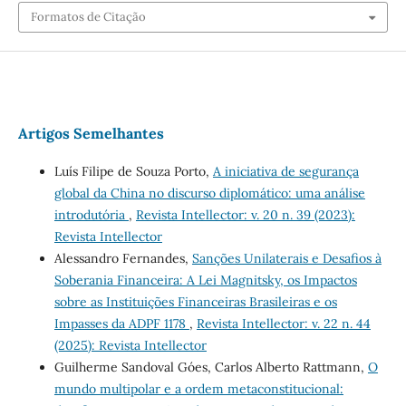
Formatos de Citação
Artigos Semelhantes
Luís Filipe de Souza Porto,
A iniciativa de segurança
global da China no discurso diplomático: uma análise
introdutória
,
Revista Intellector: v. 20 n. 39 (2023):
Revista Intellector
Alessandro Fernandes,
Sanções Unilaterais e Desafios à
Soberania Financeira: A Lei Magnitsky, os Impactos
sobre as Instituições Financeiras Brasileiras e os
Impasses da ADPF 1178
,
Revista Intellector: v. 22 n. 44
(2025): Revista Intellector
Guilherme Sandoval Góes, Carlos Alberto Rattmann,
O
mundo multipolar e a ordem metaconstitucional: