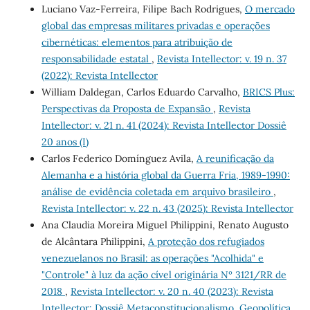
Luciano Vaz-Ferreira, Filipe Bach Rodrigues,
O mercado
global das empresas militares privadas e operações
cibernéticas: elementos para atribuição de
responsabilidade estatal
,
Revista Intellector: v. 19 n. 37
(2022): Revista Intellector
William Daldegan, Carlos Eduardo Carvalho,
BRICS Plus:
Perspectivas da Proposta de Expansão
,
Revista
Intellector: v. 21 n. 41 (2024): Revista Intellector Dossiê
20 anos (I)
Carlos Federico Domínguez Avila,
A reunificação da
Alemanha e a história global da Guerra Fria, 1989-1990:
análise de evidência coletada em arquivo brasileiro
,
Revista Intellector: v. 22 n. 43 (2025): Revista Intellector
Ana Claudia Moreira Miguel Philippini, Renato Augusto
de Alcântara Philippini,
A proteção dos refugiados
venezuelanos no Brasil: as operações "Acolhida" e
"Controle" à luz da ação cível originária Nº 3121/RR de
2018
,
Revista Intellector: v. 20 n. 40 (2023): Revista
Intellector: Dossiê Metaconstitucionalismo, Geopolítica